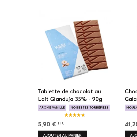
Tablette de chocolat au
Choc
Lait Gianduja 35% - 90g
Gala
ARÔME VANILLE
NOISETTES TORRÉFIÉES
MOUL
LAIT ONCTUEUX
NOTES
5,90 €
41,2
TTC
AJOUTER AU PANIER
AJO