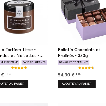
 à Tartiner Lisse -
Ballotin Chocolats et
des et Noisettes -
Pralinés - 350g
g
HUILE DE PALME
SANS COLORANTS
GANACHES ET PRALINÉS
ANTE
SAVEURS ARTISANALES
20 VARIÉTÉ
 €
54,30 €
TTC
TTC
UTER AU PANIER
AJOUTER AU PANIER