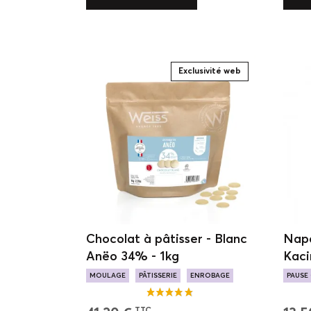
Exclusivité web
Chocolat à pâtisser - Blanc
Napo
Anëo 34% - 1kg
Kaci
40 c
MOULAGE
PÂTISSERIE
ENROBAGE
PAUSE
PURETÉ ÉTONNANTE
POINTE DE VANILLE