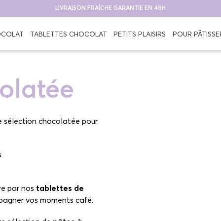
LIVRAISON FRAÎCHE GARANTIE EN 48H
OCOLAT
TABLETTES CHOCOLAT
PETITS PLAISIRS
POUR PÂTISSE
olatée
e sélection chocolatée pour
s
pâtes à tartiner fondante
re par nos
tablettes de
mpagner vos moments café.