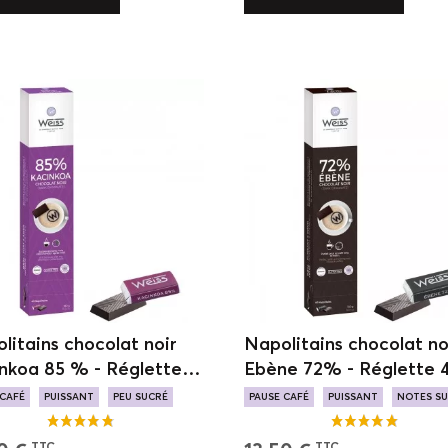
litains chocolat noir
Napolitains chocolat no
nkoa 85 % - Réglette
Ebène 72% - Réglette 
hocolats - 180g
chocolats - 180g
 CAFÉ
PUISSANT
PEU SUCRÉ
PAUSE CAFÉ
PUISSANT
NOTES SU