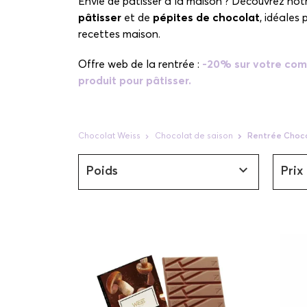
Envie de pâtisser à la maison ? Découvrez not
pâtisser
et de
pépites de chocolat
, idéales
recettes maison.
Offre web de la rentrée :
-20% sur votre com
produit pour pâtisser.
Chocolat Weiss
Chocolat de saison
Rentrée Choc

Poids
Prix