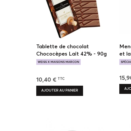
Tablette de chocolat
Mend
Chococèpes Lait 42% - 90g
et la
WEISS X MAISONS MARCON
SPÉCIA
SAVEUR INATTENDUE
NOIR E
15,9
10,40 €
TTC
AJO
AJOUTER AU PANIER