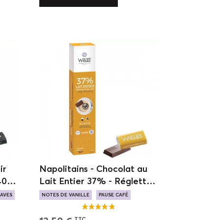
ir
Napolitains - Chocolat au
40
Lait Entier 37% - Réglette
de 40 chocolats - 180g
AVES
NOTES DE VANILLE
PAUSE CAFÉ
NOTES DE CARAMEL