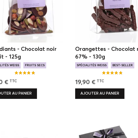
iants - Chocolat noir
Orangettes - Chocolat 
it - 125g
67% - 130g
LITÉS WEISS
FRUITS SECS
SPÉCIALITÉS WEISS
BEST-SELLER
T LAIT
ORANGE CONFITE
0 €
19,90 €
TTC
TTC
UTER AU PANIER
AJOUTER AU PANIER