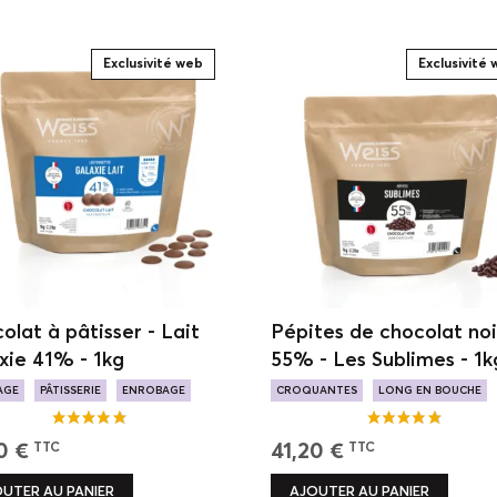
Exclusivité web
Exclusivité
olat à pâtisser - Lait
Pépites de chocolat noi
xie 41% - 1kg
55% - Les Sublimes - 1k
AGE
PÂTISSERIE
ENROBAGE
CROQUANTES
LONG EN BOUCHE
 LACTÉES
PÂTISSERIE
VIENNOISERIE
0 €
41,20 €
TTC
TTC
UTER AU PANIER
AJOUTER AU PANIER