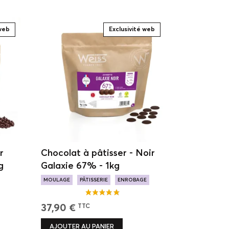
 web
Exclusivité web
r
Chocolat à pâtisser - Noir
g
Galaxie 67% - 1kg
MOULAGE
PÂTISSERIE
ENROBAGE
LÉGÈREMENT BOISÉ
37,90 €
TTC
AJOUTER AU PANIER