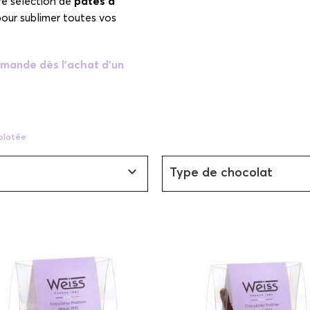
re sélection de
pâtes à
 pour sublimer toutes vos
mande dès l'achat d'un
olatée

Type de chocolat