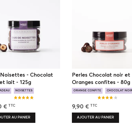
Noisettes - Chocolat
Perles Chocolat noir et
et lait - 125g
Oranges confites - 80g
CADEAU
NOISETTES
ORANGE CONFITE
CHOCOLAT NOI
UANTES
PAUSE GOÛTER
0 €
9,90 €
TTC
TTC
UTER AU PANIER
AJOUTER AU PANIER