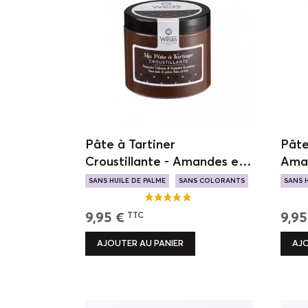
Pâte à Tartiner
Pâte
Croustillante - Amandes et
Aman
Noisettes - 200g
200
SANS HUILE DE PALME
SANS COLORANTS
SANS 
CROUSTILLANTE
FOND
9,95 €
9,95
TTC
AJOUTER AU PANIER
AJO