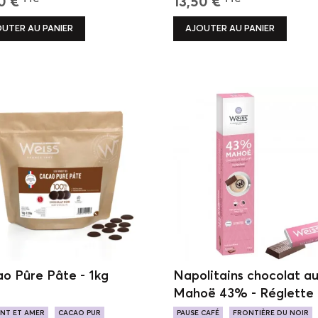
0 €
13,50 €
TTC
TTC
UTER AU PANIER
AJOUTER AU PANIER
o Pûre Pâte - 1kg
Napolitains chocolat au 
Mahoë 43% - Réglette
chocolats - 180g
ANT ET AMER
CACAO PUR
PAUSE CAFÉ
FRONTIÈRE DU NOIR