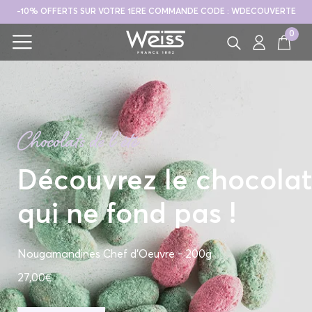
-10% OFFERTS SUR VOTRE 1ERE COMMANDE CODE : WDECOUVERTE
0
Chocolats de l'été
Découvrez le chocolat
qui ne fond pas !
Nougamandines Chef d'Oeuvre - 200g
27,00€