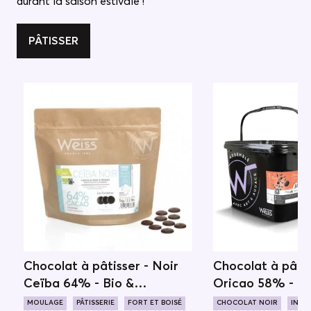
durant la saison estivale !
PÂTISSER
E
Chocolat à pâtisser - Noir
Chocolat à pâtis
Ceïba 64% - Bio &
Oricao 58% - 5
Equitable - 1kg
MOULAGE
PÂTISSERIE
FORT ET BOISÉ
CHOCOLAT NOIR
INTE