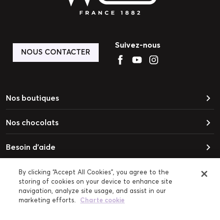
Suivez-nous
NOUS CONTACTER
keyboard_arrow_right
Nos boutiques
keyboard_arrow_right
Nos chocolats
keyboard_arrow_right
Besoin d'aide
keyboard_arrow_right
Cadre légal
By clicking “Accept All Cookies”, you agree to the
storing of cookies on your device to enhance site
navigation, analyze site usage, and assist in our
marketing efforts.
Charte cookie
Labellisé Entreprise du Patrimoine
Vivant depuis 2014