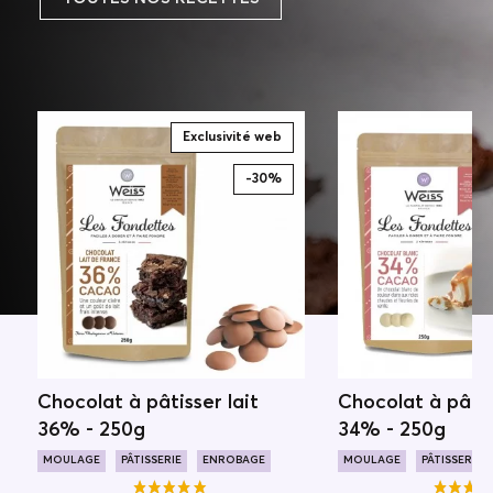
Exclusivité web
E
-30%
Chocolat à pâtisser lait
Chocolat à pâtis
36% - 250g
34% - 250g
MOULAGE
PÂTISSERIE
ENROBAGE
MOULAGE
PÂTISSERIE
LAIT FRAIS
PURETÉ ÉTONNANTE
P