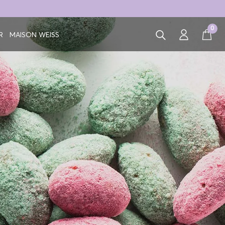
0
R
MAISON WEISS