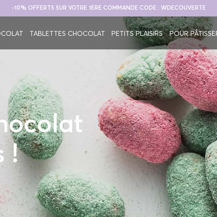
-10% OFFERTS SUR VOTRE 1ERE COMMANDE CODE : WDECOUVERTE
OCOLAT
TABLETTES CHOCOLAT
PETITS PLAISIRS
POUR PÂTISSE
hocolat
 !