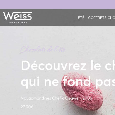
ÉTÉ
COFFRETS CH
Chocolats de l'été
Découvrez le c
qui ne fond pas
Nougamandines Chef d'Oeuvre - 200g
27,00€