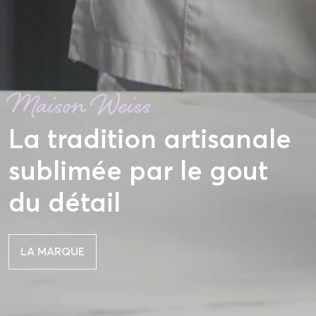
Maison Weiss
La tradition artisanale
sublimée par le gout
du détail
LA MARQUE