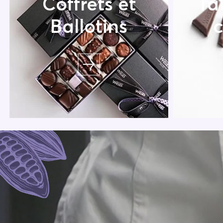
Coffrets et
Ta
Ballotins
c
Dégustez les saveurs
Décou
artisanales du chocolat
chocola
renfermées dans de somptueux
saveur
coffrets et ballotins