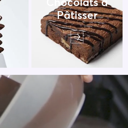
Chocolats à
s
Pâtisser
ause en
Découvrez une sélection de
ec une
couvertures et pralinés pour
aisirs
pâtisser comme un Chef !