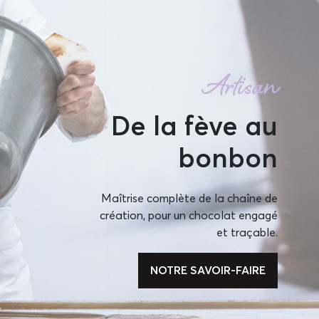
Artisan
De la fève au
bonbon
Maîtrise complète de la chaîne de
création, pour un chocolat engagé
et traçable.
NOTRE SAVOIR-FAIRE