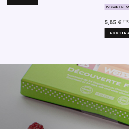
PUISSANT ET A
ORIGINE AFRIQ
5,85 €
TT
AJOUTER A