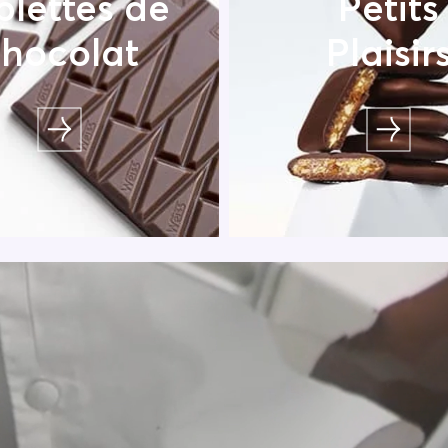
blettes de
Petits
hocolat
Plaisir
vrez des tablettes de
Transformez chaque p
t exquises aux multiples
moment gourmand av
s pour une dégustation
sélection de petits pl
unique !
chocolatés.