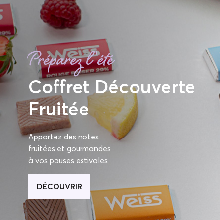
Préparez l'été
Coffret Découverte
Fruitée
Apportez des notes
fruitées et gourmandes
à vos pauses estivales
DÉCOUVRIR