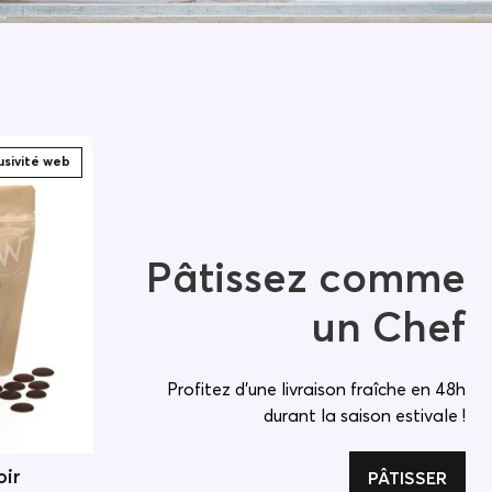
usivité web
Exclusivité web
-30%
Pâtissez comme
un Chef
Profitez d'une livraison fraîche en 48h
durant la saison estivale !
oir
Chocolat à pâtisser lait 36% -
PÂTISSER