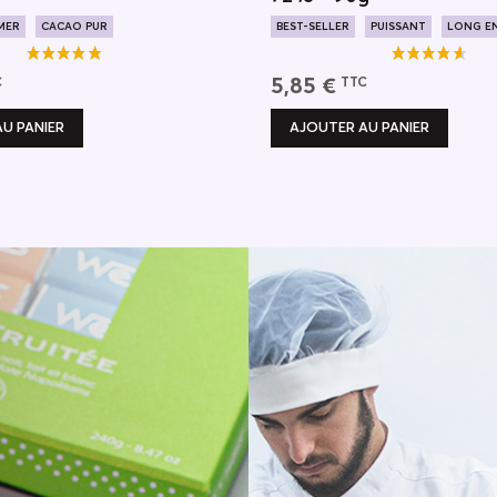
MER
CACAO PUR
BEST-SELLER
PUISSANT
LONG E
UE
5,85 €
C
TTC
U PANIER
AJOUTER AU PANIER